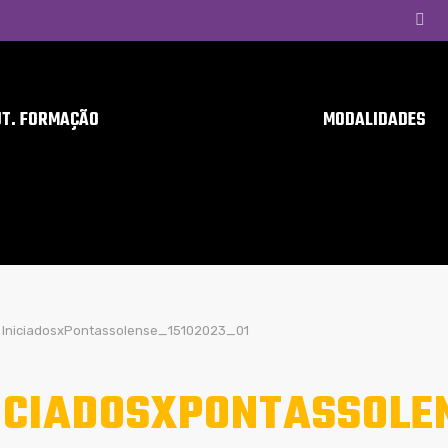
UT. FORMAÇÃO
MODALIDADES
IniciadosxPontassolense_15102023_01
ICIADOSXPONTASSOLE