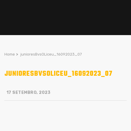
Home
>
junioresBvsOLiceu_16092023_07
JUNIORESBVSOLICEU_16092023_07
17 SETEMBRO, 2023