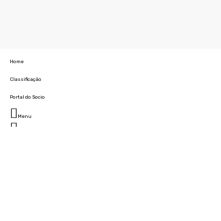
Home
Classificação
Portal do Socio
Menu
Fechar
Home
Clube
História
Marcha
Sede