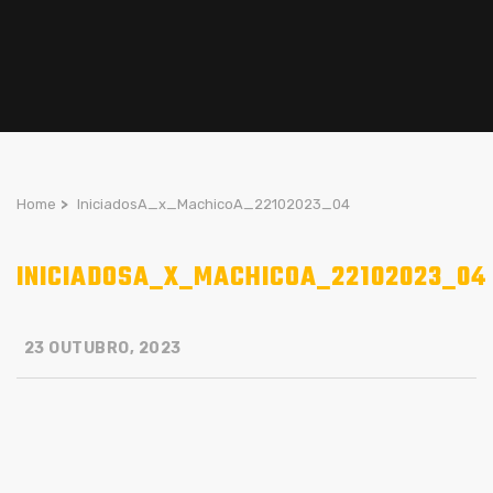
Home
>
IniciadosA_x_MachicoA_22102023_04
INICIADOSA_X_MACHICOA_22102023_04
23 OUTUBRO, 2023