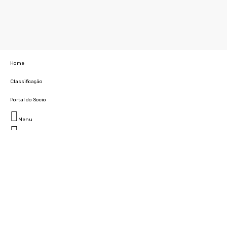
Home
Classificação
Portal do Socio
Menu
Fechar
Home
Clube
História
Marcha
Sede