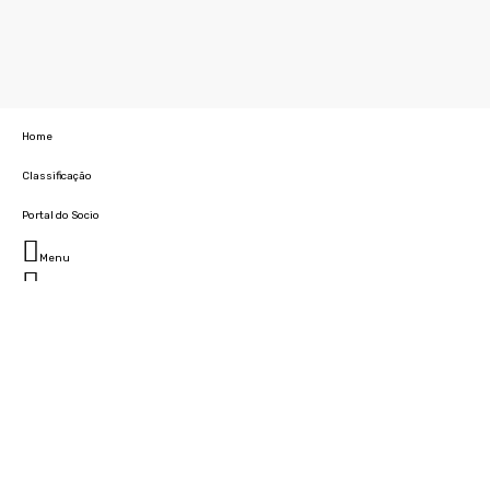
Home
Classificação
Portal do Socio
Menu
Fechar
Home
Clube
História
Marcha
Sede