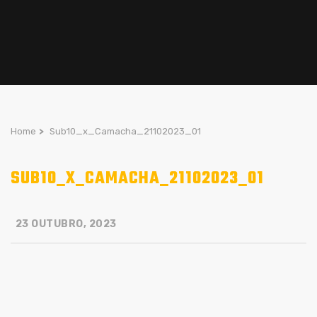
Home
>
Sub10_x_Camacha_21102023_01
SUB10_X_CAMACHA_21102023_01
23 OUTUBRO, 2023