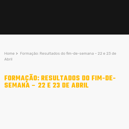
Home
>
Formação: Resultados do fim-de-semana – 22 e 23 de
Abril
FORMAÇÃO: RESULTADOS DO FIM-DE-
SEMANA – 22 E 23 DE ABRIL