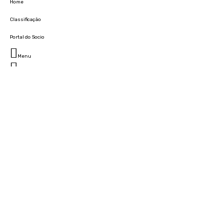
Home
Classificação
Portal do Socio
Menu
Fechar
Home
Clube
História
Marcha
Sede
Instalações
Cidade Desportiva
Estádio da Madeira
Cristiano Ronaldo Campus Futebol