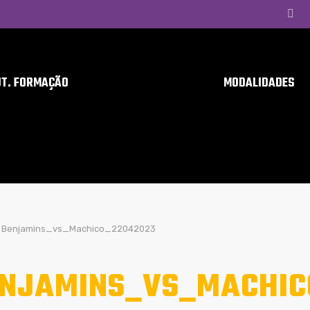
UT. FORMAÇÃO
MODALIDADES
Benjamins_vs_Machico_22042023
NJAMINS_VS_MACHIC