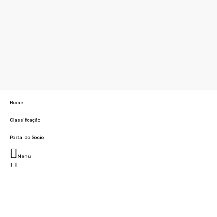
Home
Classificação
Portal do Socio
Menu
Fechar
Home
Clube