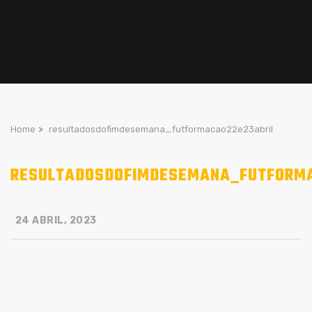
Home
>
resultadosdofimdesemana_futformacao22e23abril
RESULTADOSDOFIMDESEMANA_FUTFORMA
24 ABRIL, 2023