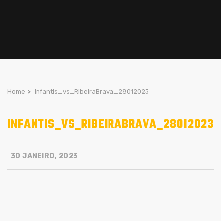
Home
>
Infantis_vs_RibeiraBrava_28012023
INFANTIS_VS_RIBEIRABRAVA_28012023
30 JANEIRO, 2023