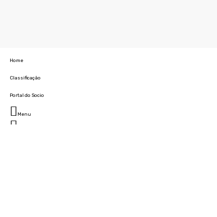
Home
Classificação
Portal do Socio
Menu
Fechar
Home
Clube
História
Marcha
Sede