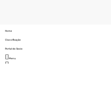
Home
Classificação
Portal do Socio
Menu
Fechar
Home
Clube
História
Marcha
Sede