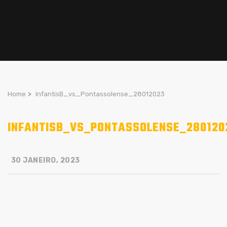
Home
>
InfantisB_vs_Pontassolense_28012023
INFANTISB_VS_PONTASSOLENSE_280120
30 JANEIRO, 2023