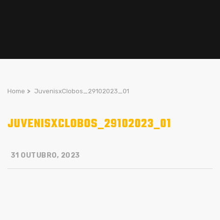
Home
>
JuvenisxClobos_29102023_01
JUVENISXCLOBOS_29102023_01
31 OUTUBRO, 2023