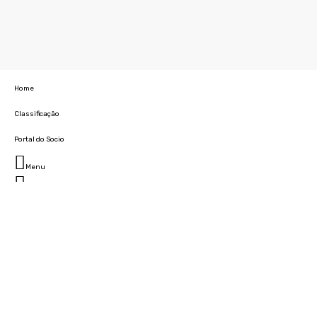
Home
Classificação
Portal do Socio
Menu
Fechar
Home
Clube
História
Marcha
Sede