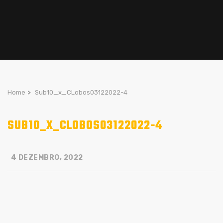
Home
>
Sub10_x_CLobos03122022-4
SUB10_X_CLOBOS03122022-4
4 DEZEMBRO, 2022