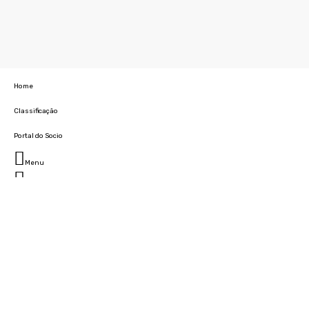
Home
Classificação
Portal do Socio
Menu
Fechar
Home
Clube
História
Marcha
Sede