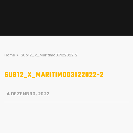
Home
>
Sub12_x_Maritimo03122022-2
SUB12_X_MARITIMO03122022-2
4 DEZEMBRO, 2022