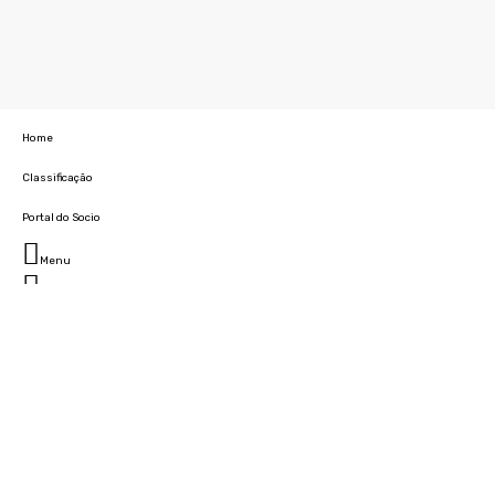
Home
Classificação
Portal do Socio
Menu
Fechar
Home
Clube
História
Marcha
Sede