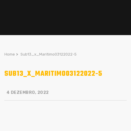
Home
>
Sub13_x_Maritimo03122022-5
SUB13_X_MARITIMO03122022-5
4 DEZEMBRO, 2022