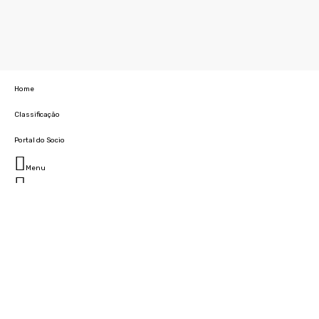
Home
Classificação
Portal do Socio
Menu
Fechar
Home
Clube
História
Marcha
Sede