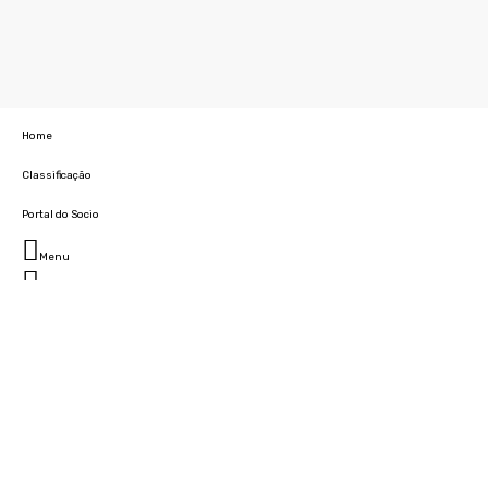
Home
Classificação
Portal do Socio
Menu
Fechar
Home
Clube
História
Marcha
Sede