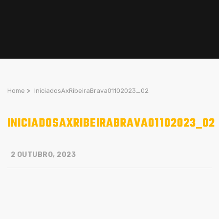
Home
>
IniciadosAxRibeiraBrava01102023_02
INICIADOSAXRIBEIRABRAVA01102023_02
2 OUTUBRO, 2023