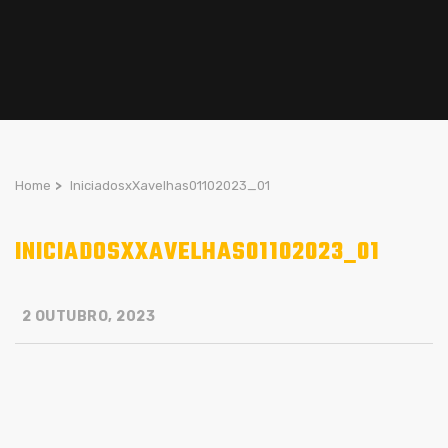
Home
>
IniciadosxXavelhas01102023_01
INICIADOSXXAVELHAS01102023_01
2 OUTUBRO, 2023