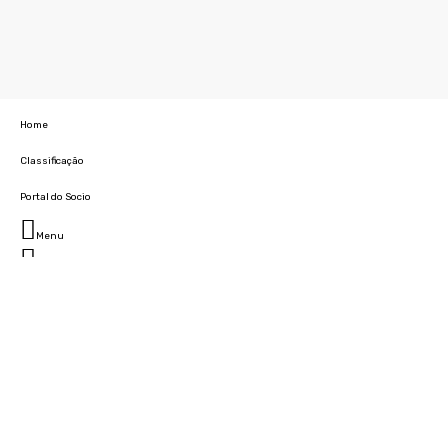
Home
Classificação
Portal do Socio
Menu
Fechar
Home
Clube
História
Marcha
Sede