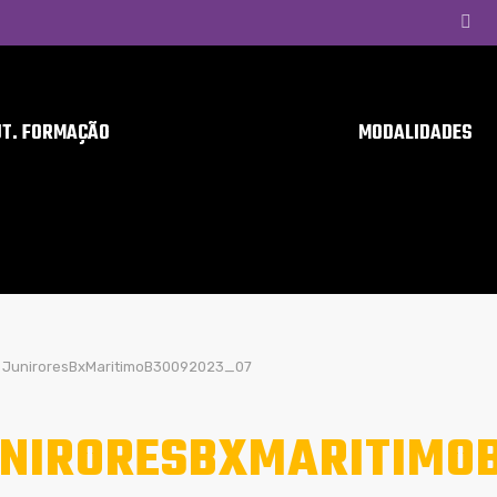
UT. FORMAÇÃO
MODALIDADES
JuniroresBxMaritimoB30092023_07
NIRORESBXMARITIMO