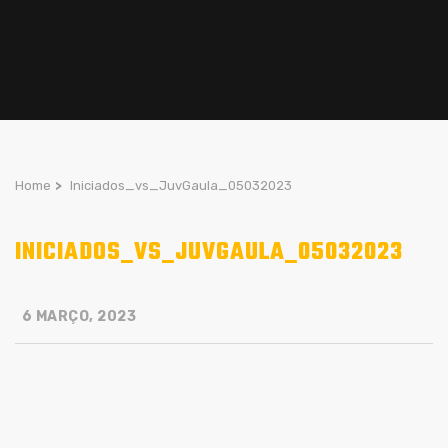
Home
>
Iniciados_vs_JuvGaula_05032023
INICIADOS_VS_JUVGAULA_05032023
6 MARÇO, 2023