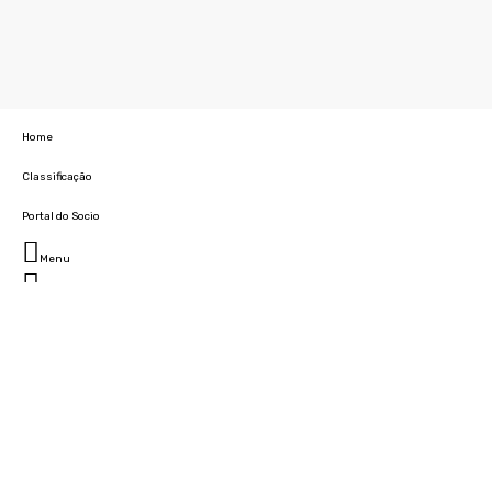
Home
Classificação
Portal do Socio
Menu
Fechar
Home
Clube
História
Marcha
Sede