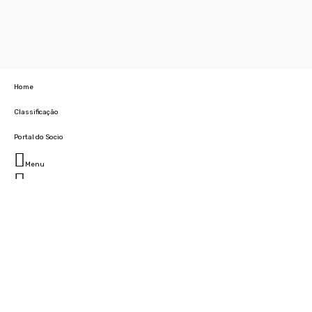
Home
Classificação
Portal do Socio
Menu
Fechar
Home
Clube
História
Marcha
Sede