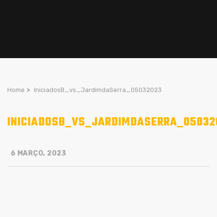
Home
>
IniciadosB_vs_JardimdaSerra_05032023
INICIADOSB_VS_JARDIMDASERRA_05032
6 MARÇO, 2023