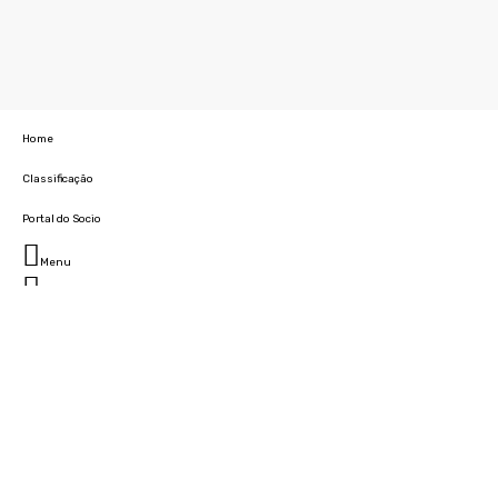
Home
Classificação
Portal do Socio
Menu
Fechar
Home
Clube
História
Marcha
Sede