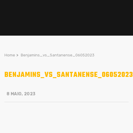
Home
>
Benjamins_vs_Santanense_06052023
BENJAMINS_VS_SANTANENSE_06052023
8 MAIO, 2023