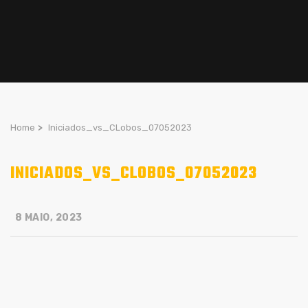
Home
>
Iniciados_vs_CLobos_07052023
INICIADOS_VS_CLOBOS_07052023
8 MAIO, 2023