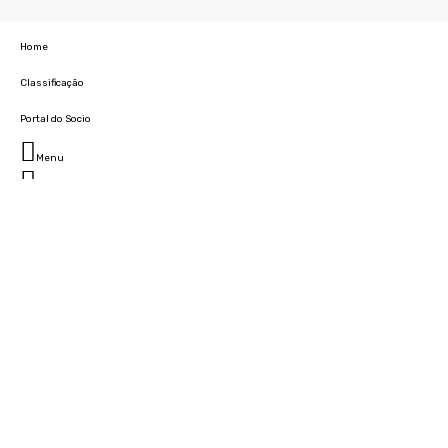
Home
Classificação
Portal do Socio
Menu
Fechar
Home
Clube
História
Marcha
Sede
Instalações
Cidade Desportiva
Estádio da Madeira