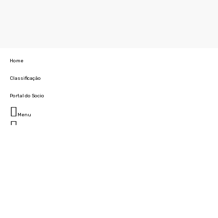
Home
Classificação
Portal do Socio
Menu
Fechar
Home
Clube
História
Marcha
Sede