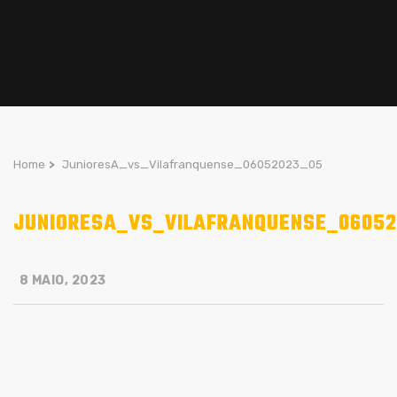
Home
>
JunioresA_vs_Vilafranquense_06052023_05
JUNIORESA_VS_VILAFRANQUENSE_0605
8 MAIO, 2023