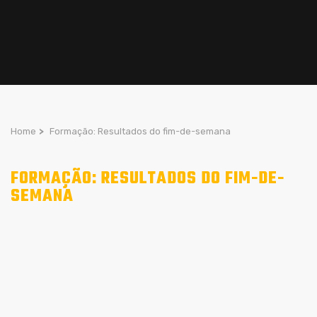
Home
>
Formação: Resultados do fim-de-semana
FORMAÇÃO: RESULTADOS DO FIM-DE-
SEMANA