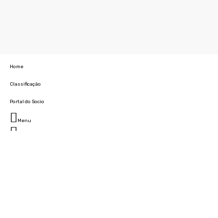
Home
Classificação
Portal do Socio
Menu
Fechar
Home
Clube
História
Marcha
Sede