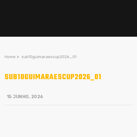
Home
>
sub10guimaraescup2026_01
SUB10GUIMARAESCUP2026_01
15 JUNHO, 2026