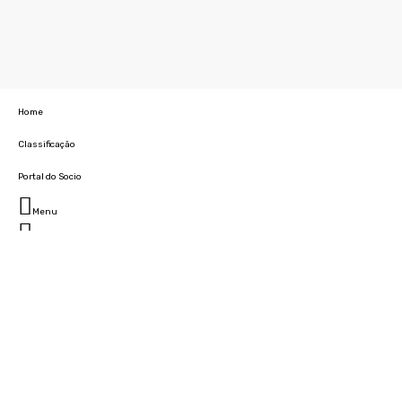
Home
Classificação
Portal do Socio
Menu
Fechar
Home
Clube
História
Marcha
Sede