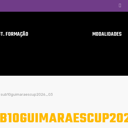
UT. FORMAÇÃO
MODALIDADES
sub10guimaraescup2026_03
B10GUIMARAESCUP20