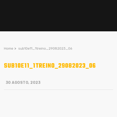
Home
>
sub10e11_1treino_29082023_06
SUB10E11_1TREINO_29082023_06
30 AGOSTO, 2023