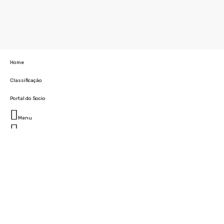
Home
Classificação
Portal do Socio
Menu
Fechar
Home
Clube
História
Marcha
Sede