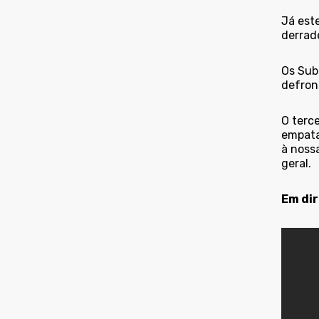
Já este
derrade
Os Sub
defront
O terce
empata
à nossa
geral.
Em dir