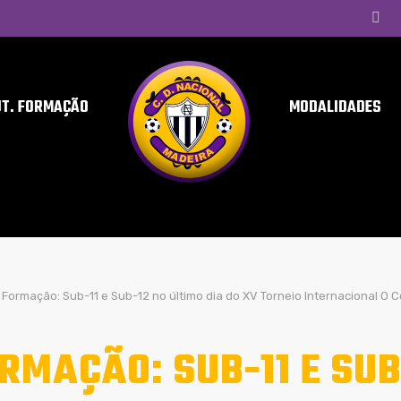
UT. FORMAÇÃO
MODALIDADES
Formação: Sub-11 e Sub-12 no último dia do XV Torneio Internacional O 
RMAÇÃO: SUB-11 E SUB