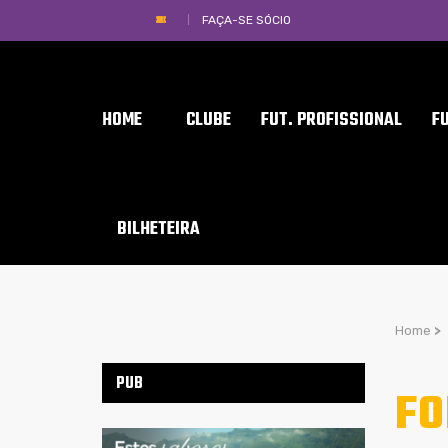
FAÇA-SE SÓCIO
HOME
CLUBE
FUT. PROFISSIONAL
F
BILHETEIRA
Home
>
PUB
FO