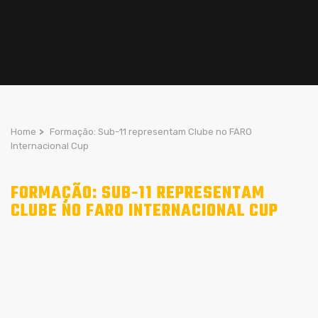
Home
>
Formação: Sub-11 representam Clube no FARO
Internacional Cup
FORMAÇÃO: SUB-11 REPRESENTAM
CLUBE NO FARO INTERNACIONAL CUP