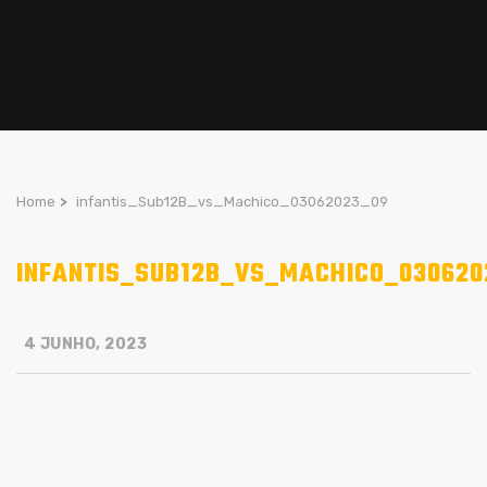
Home
>
infantis_Sub12B_vs_Machico_03062023_09
INFANTIS_SUB12B_VS_MACHICO_030620
4 JUNHO, 2023