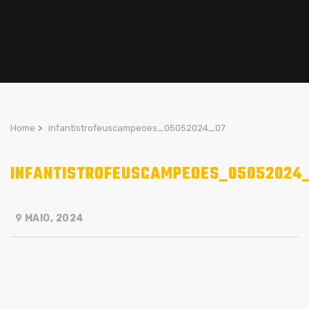
Home
>
infantistrofeuscampeoes_05052024_07
INFANTISTROFEUSCAMPEOES_05052024
9 MAIO, 2024