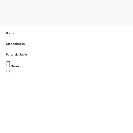
Home
Classificação
Portal do Socio
Menu
Fechar
Home
Clube
História
Marcha
Sede
Instalações