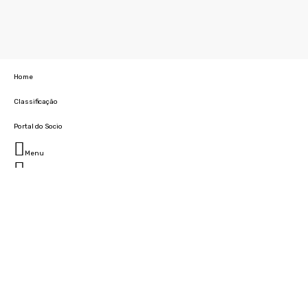
Home
Classificação
Portal do Socio
Menu
Fechar
Home
Clube
História
Marcha
Sede
Instalações