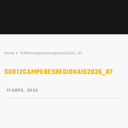
Home
>
SUB12campeoesregionais2026_07
SUB12CAMPEOESREGIONAIS2026_07
11 ABRIL, 2026