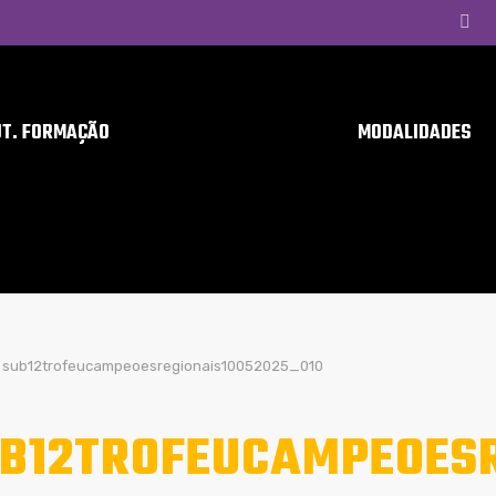
UT. FORMAÇÃO
MODALIDADES
sub12trofeucampeoesregionais10052025_010
B12TROFEUCAMPEOESR