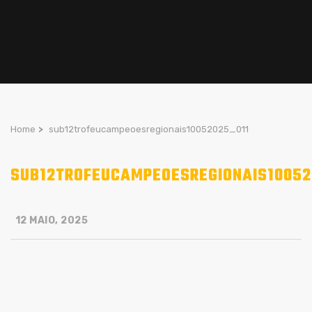
Home
>
sub12trofeucampeoesregionais10052025_011
SUB12TROFEUCAMPEOESREGIONAIS10052
12 MAIO, 2025