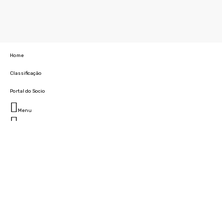
Home
Classificação
Portal do Socio
Menu
Fechar
Home
Clube
História
Marcha
Sede
Instalações