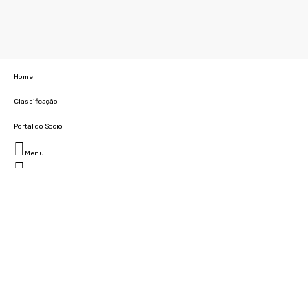
Home
Classificação
Portal do Socio
Menu
Fechar
Home
Clube
História
Marcha
Sede
Instalações