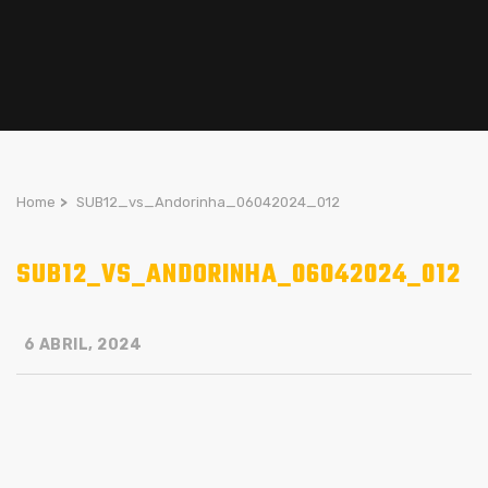
Home
>
SUB12_vs_Andorinha_06042024_012
SUB12_VS_ANDORINHA_06042024_012
6 ABRIL, 2024