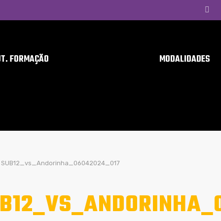
UT. FORMAÇÃO
MODALIDADES
SUB12_vs_Andorinha_06042024_017
B12_VS_ANDORINHA_