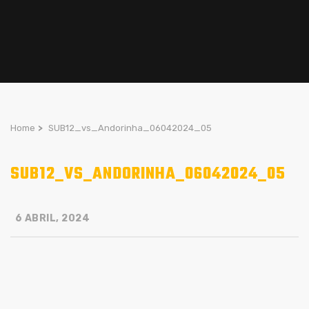
Home
>
SUB12_vs_Andorinha_06042024_05
SUB12_VS_ANDORINHA_06042024_05
6 ABRIL, 2024