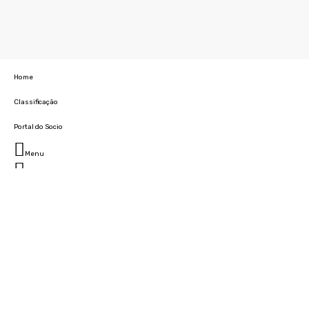
Home
Classificação
Portal do Socio
Menu
Fechar
Home
Clube
História
Marcha
Sede
Instalações