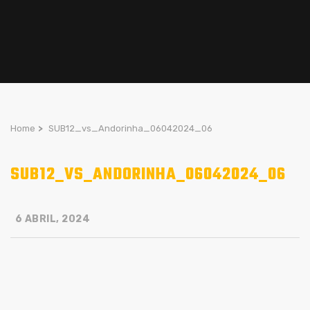
Home
>
SUB12_vs_Andorinha_06042024_06
SUB12_VS_ANDORINHA_06042024_06
6 ABRIL, 2024