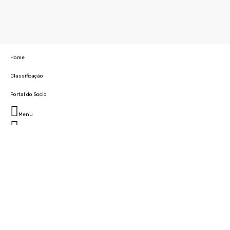
Home
Classificação
Portal do Socio
Menu
Fechar
Home
Clube
História
Marcha
Sede
Instalações