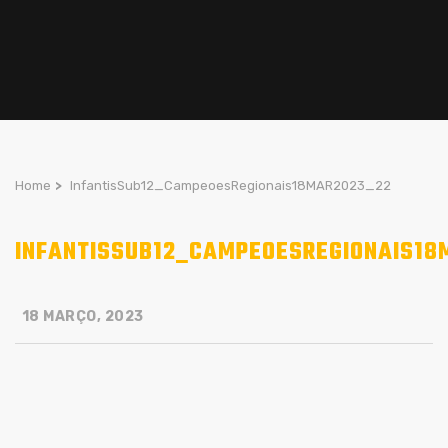
Home
>
InfantisSub12_CampeoesRegionais18MAR2023_22
INFANTISSUB12_CAMPEOESREGIONAIS18
18 MARÇO, 2023