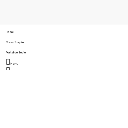
Home
Classificação
Portal do Socio
Menu
Fechar
Home
Clube
História
Marcha
Sede
Instalações