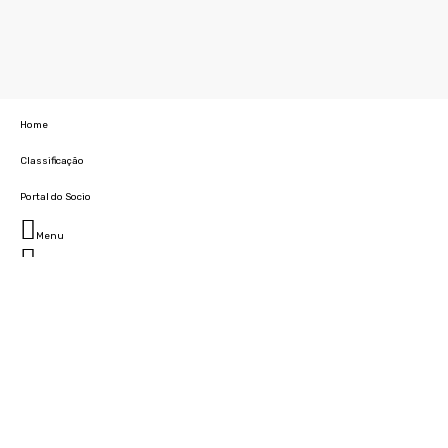
Home
Classificação
Portal do Socio
Menu
Fechar
Home
Clube
História
Marcha
Sede