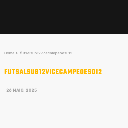
Home
>
futsalsub12vicecampeoes012
FUTSALSUB12VICECAMPEOES012
26 MAIO, 2025