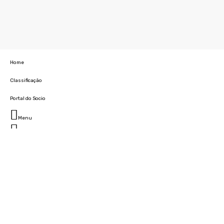
Home
Classificação
Portal do Socio
Menu
Fechar
Home
Clube
História
Marcha
Sede