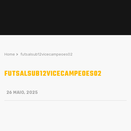
Home
>
futsalsub12vicecampeoes02
FUTSALSUB12VICECAMPEOES02
26 MAIO, 2025