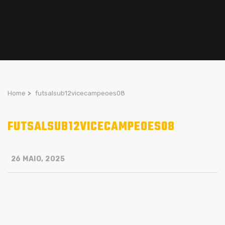
Home
>
futsalsub12vicecampeoes08
FUTSALSUB12VICECAMPEOES08
26 MAIO, 2025