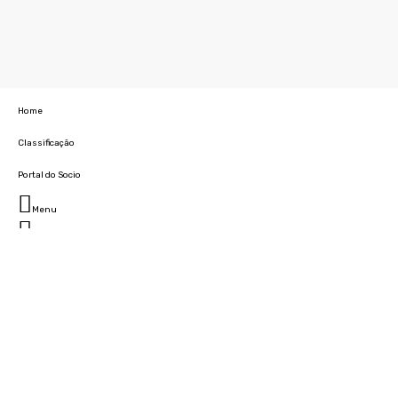
Home
Classificação
Portal do Socio
Menu
Fechar
Home
Clube
História
Marcha
Sede