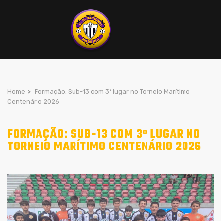
Home
>
Formação: Sub-13 com 3º lugar no Torneio Marítimo
Centenário 2026
FORMAÇÃO: SUB-13 COM 3º LUGAR NO
TORNEIO MARÍTIMO CENTENÁRIO 2026