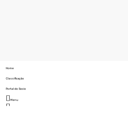
Home
Classificação
Portal do Socio
Menu
Fechar
Home