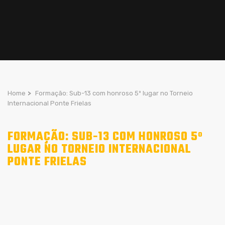
Home
>
Formação: Sub-13 com honroso 5º lugar no Torneio
Internacional Ponte Frielas
FORMAÇÃO: SUB-13 COM HONROSO 5º
LUGAR NO TORNEIO INTERNACIONAL
PONTE FRIELAS