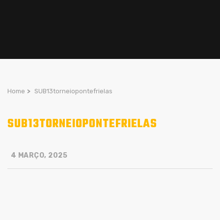
Home
>
SUB13torneiopontefrielas
SUB13TORNEIOPONTEFRIELAS
4 MARÇO, 2025