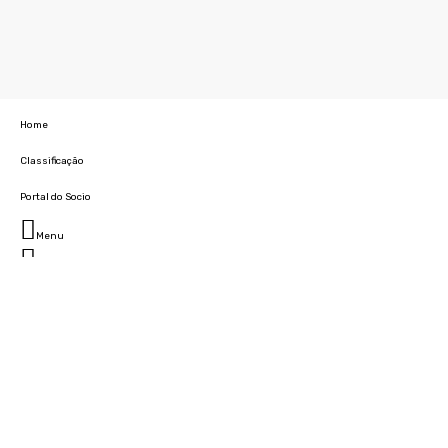
Home
Classificação
Portal do Socio
Menu
Fechar
Home
Clube
História
Marcha
Sede