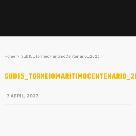
Home
>
Sub15_TorneioMaritimoCentenario_2023
SUB15_TORNEIOMARITIMOCENTENARIO_2
7 ABRIL, 2023