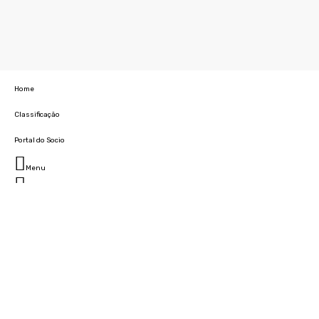
Home
Classificação
Portal do Socio
Menu
Fechar
Home
Clube
História
Marcha
Sede