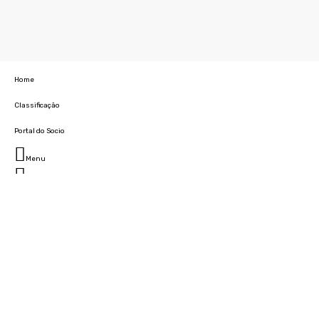
Home
Classificação
Portal do Socio
Menu
Fechar
Home
Clube
História
Marcha
Sede
Instalações