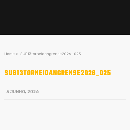
Home
>
SUB13torneioangrense2026_025
SUB13TORNEIOANGRENSE2026_025
5 JUNHO, 2026