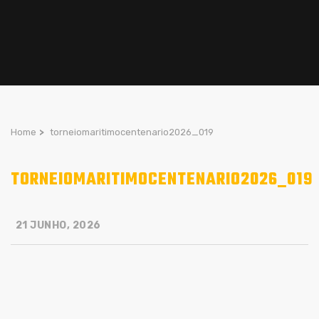
Home
>
torneiomaritimocentenario2026_019
TORNEIOMARITIMOCENTENARIO2026_019
21 JUNHO, 2026