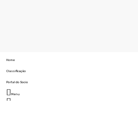
Home
Classificação
Portal do Socio
Menu
Fechar
Home
Clube
História