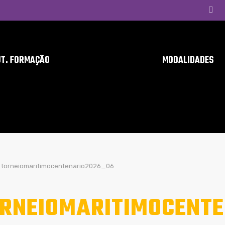
UT. FORMAÇÃO
MODALIDADES
torneiomaritimocentenario2026_06
RNEIOMARITIMOCENTE