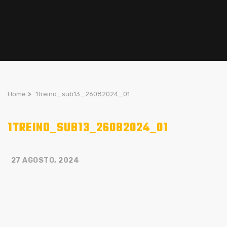
Home
>
1treino_sub13_26082024_01
1TREINO_SUB13_26082024_01
27 AGOSTO, 2024