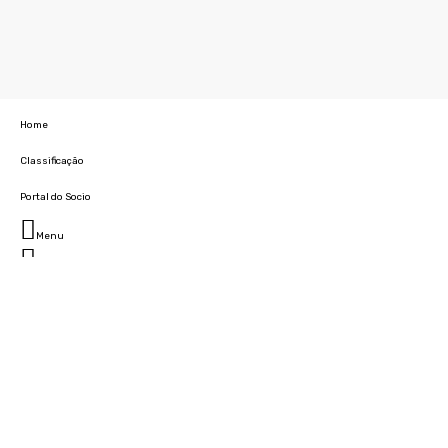
Home
Classificação
Portal do Socio
Menu
Fechar
Home
Clube
História
Marcha
Sede