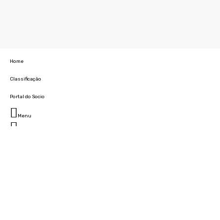
Home
Classificação
Portal do Socio
Menu
Fechar
Home
Clube
História
Marcha
Sede