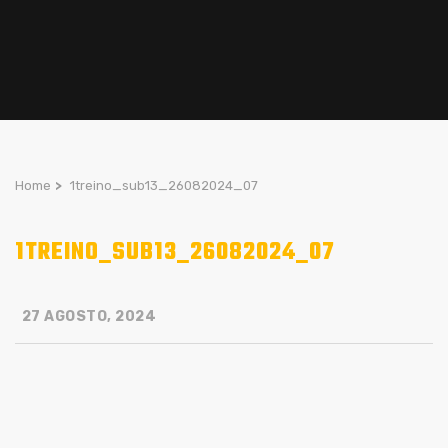
Home
>
1treino_sub13_26082024_07
1TREINO_SUB13_26082024_07
27 AGOSTO, 2024